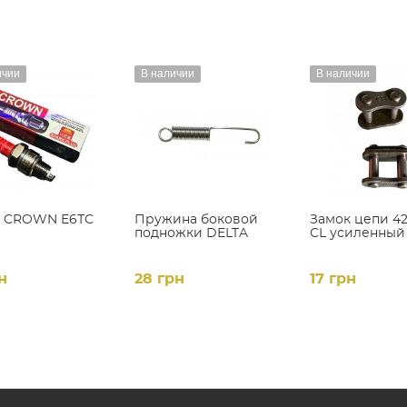
ичии
В наличии
В наличии
а CROWN E6ТС
Пружина боковой
Замок цепи 42
подножки DELTA
СL усиленный
н
28 грн
17 грн