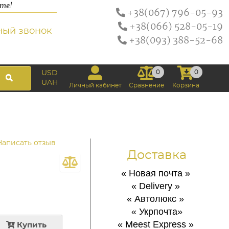
ате!
+38(067) 796-05-93
+38(066) 528-05-19
ный звонок
+38(093) 388-52-68
0
0
USD
UAH
Личный кабинет
Сравнение
Корзина
Написать отзыв
Доставка
« Новая почта
»
« Delivery
»
« Автолюкс
»
« Укрпочта
»
« Meest Express
»
Купить