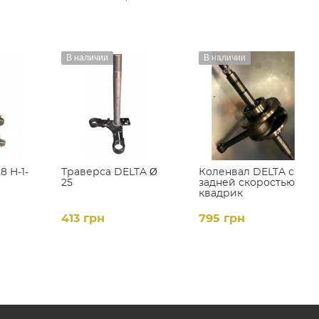
В наличии
В наличии
8 H-1-
Траверса DELTA Ǿ
Коленвал DELTA с
25
задней скоростью
квадрик
413 грн
795 грн