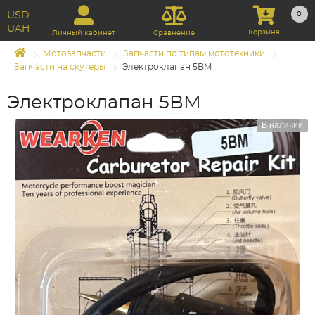
USD
0
UAH
Корзина
Личный кабинет
Сравнение
Мотозапчасти
Запчасти по типам мототехники
Запчасти на скутеры
Электроклапан 5BM
Электроклапан 5BM
В наличии