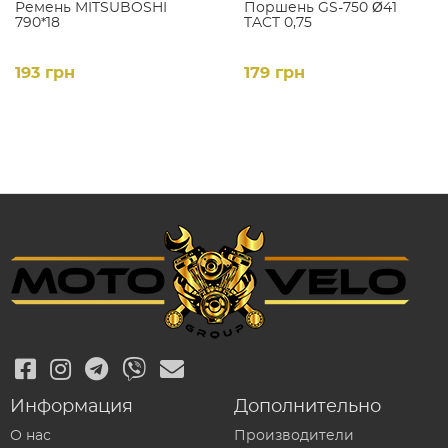
Ремень MITSUBOSHI
Поршень GS-750 Ǿ41
790*18
TACT 0,75
193 грн
179 грн
Информация
Дополнительно
О нас
Производители