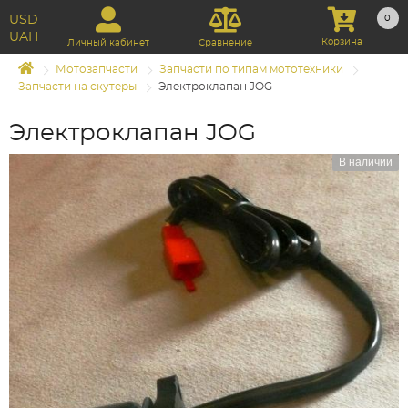
USD
0
UAH
Корзина
Личный кабинет
Сравнение
Мотозапчасти
Запчасти по типам мототехники
Запчасти на скутеры
Электроклапан JOG
Электроклапан JOG
В наличии