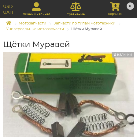
USD
0
UAH
Корзина
Личный кабинет
Сравнение
Мотозапчасти
Запчасти по типам мототехники
Универсальные мотозапчасти
Щётки Муравей
Щётки Муравей
В наличии