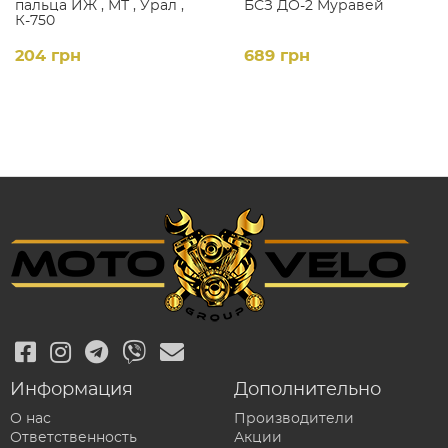
пальца ИЖ , МТ , Урал ,
БСЗ ДО-2 Муравей
К-750
204 грн
689 грн
Информация
Дополнительно
О нас
Производители
Ответственность
Акции