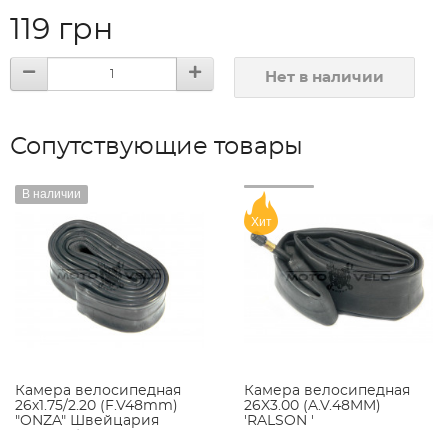
119 грн
Нет в наличии
Сопутствующие товары
В наличии
Хит
Камера велосипедная
Камера велосипедная
26х1.75/2.20 (F.V48mm)
26X3.00 (A.V.48MM)
"ONZA" Швейцария
'RALSON '
(КБ-1000)