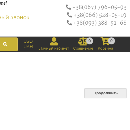
ате!
+38(067) 796-05-93
+38(066) 528-05-19
ный звонок
+38(093) 388-52-68
0
0
USD
UAH
Личный кабинет
Сравнение
Корзина
Продолжить