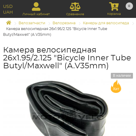
USD
0
UAH
Корзина
Личный кабинет
Сравнение
Велозапчасти
Велорезина
Камеры для велосипеда
Камера велосипедная 26х1.95/2.125 "Bicycle Inner Tube
Butyl/Maxwell" (A.V35mm)
Камера велосипедная
26х1.95/2.125 "Bicycle Inner Tube
Butyl/Maxwell" (A.V35mm)
В наличии
Хит