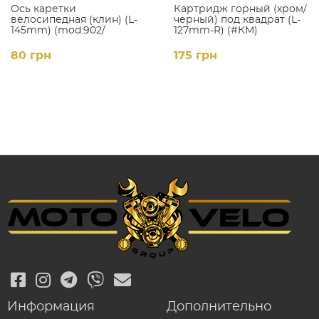
Ось каретки
Картридж горный (хром/
велосипедная (клин) (L-
черный) под квадрат (L-
145mm) (mod:902/
127mm-R) (#КМ)
УКРАИНА)
80 грн
175 грн
Информация
Дополнительно