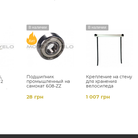
В наличии
В наличии
Хит
,
Подшипник
Крепление на стену
 2
промышленный на
для хранения
самокат 608-ZZ
велосипеда
"Bike
28 грн
1 007 грн
серый