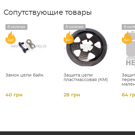
Сопутствующие товары
В наличии
В наличии
В нал
Хит
Хит
Хит
Замок цепи байк
Защита цепи
Защит
пластмаcсовая (КМ)
пере
мален
(L=10
40 грн
28 грн
64 г