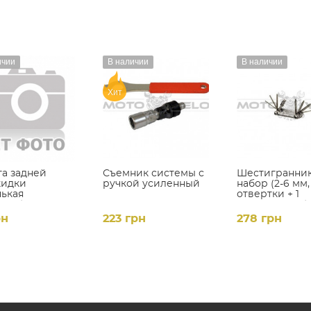
ичии
В наличии
В наличии
Хит
а задней
Съемник системы с
Шестигранник
кидки
ручкой усиленный
набор (2-6 мм,
ькая
отвертки + 1
0mm)
головка 8 мм) 
Hand" Taiwan
рн
223 грн
278 грн
(mod:YC-262) 