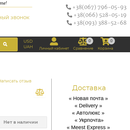
ате!
+38(067) 796-05-93
+38(066) 528-05-19
ный звонок
+38(093) 388-52-68
0
0
USD
UAH
Личный кабинет
Сравнение
Корзина
Написать отзыв
Доставка
« Новая почта
»
« Delivery
»
« Автолюкс
»
« Укрпочта
»
Нет в наличии
« Meest Express
»