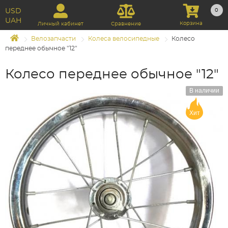
USD
0
UAH
Корзина
Личный кабинет
Сравнение
Велозапчасти
Колеса велосипедные
Колесо
переднее обычное "12"
Колесо переднее обычное "12"
В наличии
Хит