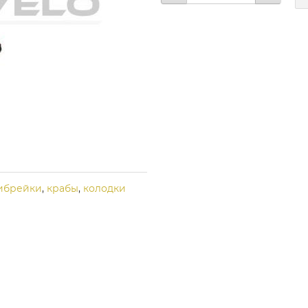
ибрейки
,
крабы
,
колодки