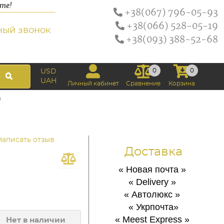
ате!
+38(067) 796-05-93
+38(066) 528-05-19
ный звонок
+38(093) 388-52-68
0
0
USD
UAH
Личный кабинет
Сравнение
Корзина
)
Написать отзыв
Доставка
« Новая почта
»
« Delivery
»
« Автолюкс
»
« Укрпочта
»
« Meest Express
»
Нет в наличии