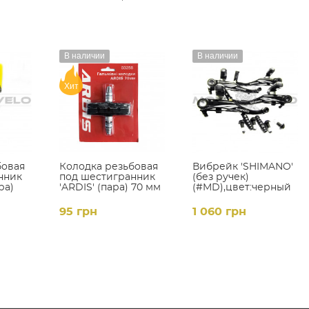
В наличии
В наличии
Хит
бовая
Колодка резьбовая
Вибрейк 'SHIMANO'
нник
под шестигранник
(без ручек)
ра)
'ARDIS' (пара) 70 мм
(#MD),цвет:черный
95 грн
1 060 грн