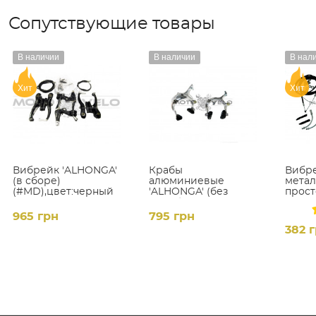
Сопутствующие товары
В наличии
В наличии
В нал
Хит
Хит
Вибрейк 'ALHONGA'
Крабы
Вибр
(в сборе)
алюминиевые
мета
(#MD),цвет:черный
'ALHONGA' (без
прост
ручек),цвет:серый,
пара
965 грн
795 грн
382 