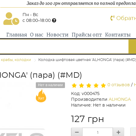
Заказ до 100 грн отправляется по полной предопл
Пн - Вс
Обрат
с 08:00–18:00
Главная
О нас
Новости
Прайсы опт
Контакты
 крабы, колодки
Колодка шифтовая цветная 'ALHONGA' (пара) (#MD
HONGA' (пара) (#MD)
Нет в наличии
0 отзывов
/
Код: v000475
Хит
Производители
ALHONGA
Наличие: Нет в наличии
127 грн