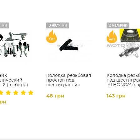
ичии
В наличии
В наличии
Хит
Хит
ейк
Колодка резьбовая
Колодка резь
ллический
простая под
под шестигра
ой (в сборе)
шестигранник
'ALHONGA' (па
(пара)
48 грн
143 грн
грн