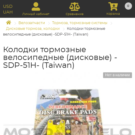
USD
0
UAH
Корзина
Личный кабинет
Сравнение
Велозапчасти
Тормоза, тормозные системы
Дисковые тормоза, колодки
Колодки тормозные
велосипедные (дисковые) -SDP-51H- (Taiwan)
Колодки тормозные
велосипедные (дисковые) -
SDP-51H- (Taiwan)
Нет в наличии