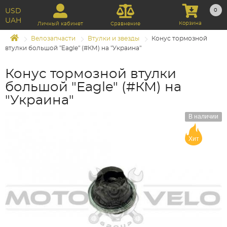
USD
0
UAH
Корзина
Личный кабинет
Сравнение
Велозапчасти
Втулки и звезды
Конус тормозной
втулки большой "Eagle" (#КМ) на "Украина"
Конус тормозной втулки
большой "Eagle" (#КМ) на
"Украина"
В наличии
Хит