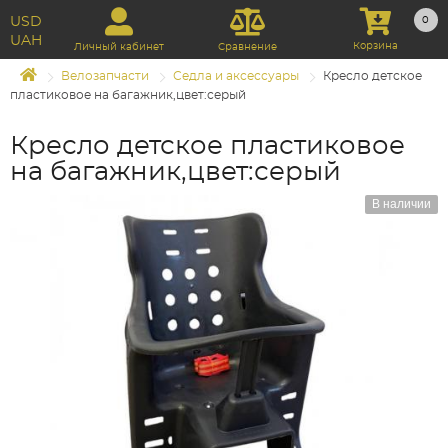
USD
0
UAH
Корзина
Личный кабинет
Сравнение
Велозапчасти
Седла и аксессуары
Кресло детское
пластиковое на багажник,цвет:серый
Кресло детское пластиковое
на багажник,цвет:серый
В наличии