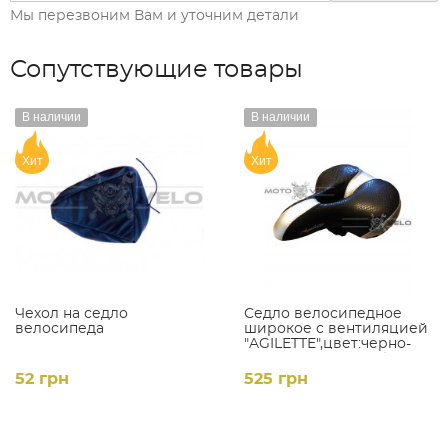
Мы перезвоним Вам и уточним детали
Сопутствующие товары
В наличии
В наличии
Хит
Хит
Чехол на седло
Седло велосипедное
велосипеда
широкое с вентиляцией
"AGILETTE",цвет:черно-
серый (mod:AZ-109)
(Taiwan)
52 грн
525 грн