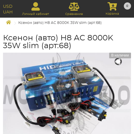
USD
0
UAH
Корзина
Личный кабинет
Сравнение
Ксенон (авто) H8 AC 8000K 35W slim (арт:68)
Ксенон (авто) H8 AC 8000K
35W slim (арт:68)
В наличии