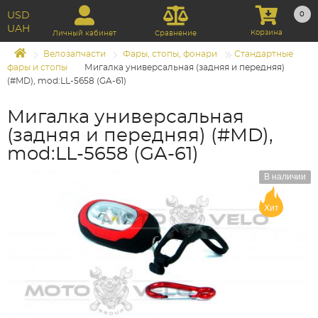
USD
0
UAH
Корзина
Личный кабинет
Сравнение
Велозапчасти
Фары, стопы, фонари
Стандартные
фары и стопы
Мигалка универсальная (задняя и передняя)
(#MD), mod:LL-5658 (GA-61)
Мигалка универсальная
(задняя и передняя) (#MD),
mod:LL-5658 (GA-61)
В наличии
Хит