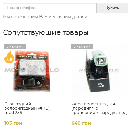
Купить
Мы перезвоним Вам и уточним детали
Сопутствующие товары
В наличии
В наличии
Хит
Стоп задний
Фара велосипедная
велосипедный (#КБ),
(передняя, с
mod:256
креплением, зарядка под
USB) (#MD), mod:HJ-047
(SA-8)
103 грн
640 грн