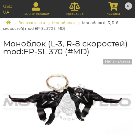
USD
0
UAH
Корзина
Личный кабинет
Сравнение
Велозапчасти
Моноблоки
Моноблок (L-3, R-8
скоростей) mod:EP-SL 370 (#MD)
Моноблок (L-3, R-8 скоростей)
mod:EP-SL 370 (#MD)
Нет в наличии