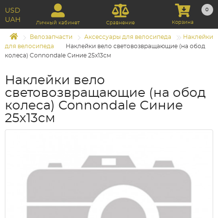
USD
0
UAH
Корзина
Личный кабинет
Сравнение
Велозапчасти
Аксессуары для велосипеда
Наклейки
для велосипеда
Наклейки вело световозвращающие (на обод
колеса) Connondale Синие 25х13см
Наклейки вело
световозвращающие (на обод
колеса) Connondale Синие
25х13см