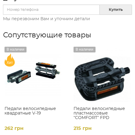
Купить
Мы перезвоним Вам и уточним детали
Сопутствующие товары
В наличии
В наличии
Хит
Педали велосипедные
Педали велосипедные
квадратные V-19
пластмассовые
“COMFORT” FPD
mod:NW-352, цвет:
черный (пара)
262 грн
215 грн