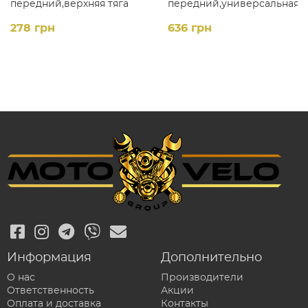
передний,верхняя тяга
передний,универсальная
"SHIMANO" FD-TZ510 (d-
тяга "SHIMANO TOYRNEY"
31,8mm)
FD-TY-510
278 грн
636 грн
Информация
Дополнительно
О нас
Производители
Ответственность
Акции
Оплата и доставка
Контакты