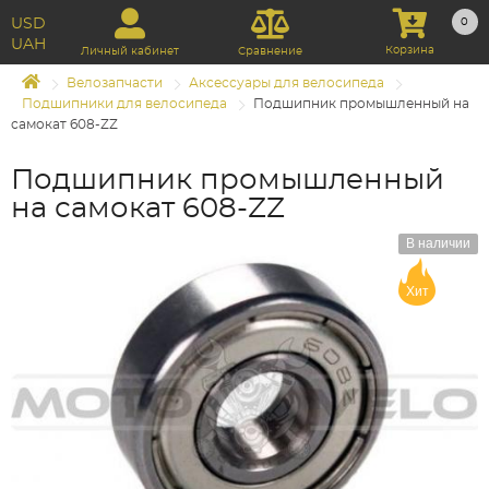
USD
0
UAH
Корзина
Личный кабинет
Сравнение
Велозапчасти
Аксессуары для велосипеда
Подшипники для велосипеда
Подшипник промышленный на
самокат 608-ZZ
Подшипник промышленный
на самокат 608-ZZ
В наличии
Хит