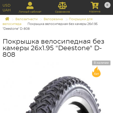
USD
0
UAH
Корзина
Личный кабинет
Сравнение
Велозапчасти
Велорезина
Покрышки для
велосипеда
Покрышка велосипедная без камеры 26x1.95
"Deestone" D-808
Покрышка велосипедная без
камеры 26x1.95 "Deestone" D-
808
В наличии
Хит