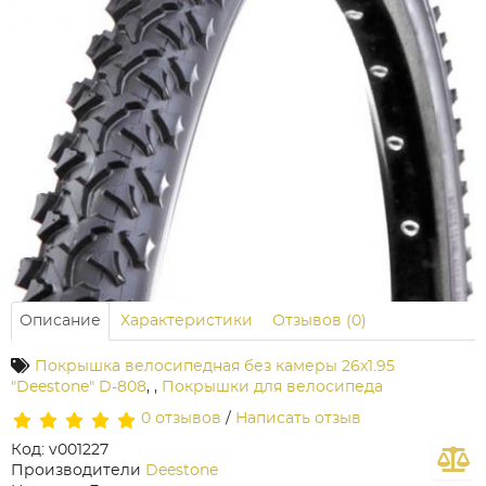
Описание
Характеристики
Отзывов (0)
Покрышка велосипедная без камеры 26x1.95
"Deestone" D-808
,
,
Покрышки для велосипеда
0 отзывов
/
Написать отзыв
Код: v001227
Производители
Deestone