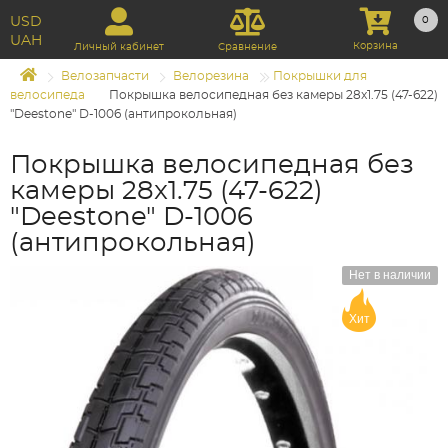
USD
0
UAH
Корзина
Личный кабинет
Сравнение
Велозапчасти
Велорезина
Покрышки для
велосипеда
Покрышка велосипедная без камеры 28x1.75 (47-622)
"Deestone" D-1006 (антипрокольная)
Покрышка велосипедная без
камеры 28x1.75 (47-622)
"Deestone" D-1006
(антипрокольная)
Нет в наличии
Хит