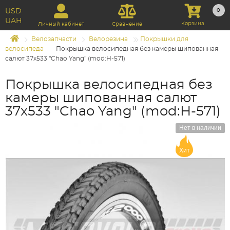
USD
0
UAH
Корзина
Личный кабинет
Сравнение
Велозапчасти
Велорезина
Покрышки для
велосипеда
Покрышка велосипедная без камеры шипованная
салют 37x533 "Chao Yang" (mod:H-571)
Покрышка велосипедная без
камеры шипованная салют
37x533 "Chao Yang" (mod:H-571)
Нет в наличии
Хит