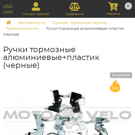
USD
0
UAH
Корзина
Личный кабинет
Сравнение
Велозапчасти
Тормоза, тормозные системы
Тормозные ручки
Ручки тормозные алюминиевые+пластик
(черные)
Ручки тормозные
алюминиевые+пластик
(черные)
В наличии
Хит