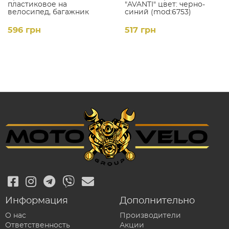
пластиковое на
"AVANTI" цвет: черно-
велосипед, багажник
синий (mod:6753)
Синее
596 грн
517 грн
Информация
Дополнительно
О нас
Производители
Ответственность
Акции