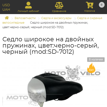
USD
0
UAH
Корзина
Личный кабинет
Сравнение
Велозапчасти
Седла и аксессуары
Седла и сиденья
велосипедные
Седло широкое на двойных пружинах,
цвет:черно-серый, черный (mod:SD-7012)
Седло широкое на двойных
пружинах, цвет:черно-серый,
черный (mod:SD-7012)
В наличии
Хит