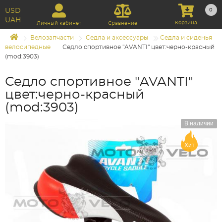
USD
0
UAH
Корзина
Личный кабинет
Сравнение
Велозапчасти
Седла и аксессуары
Седла и сиденья
велосипедные
Седло спортивное "AVANTI" цвет:черно-красный
(mod:3903)
Седло спортивное "AVANTI"
цвет:черно-красный
(mod:3903)
В наличии
Хит