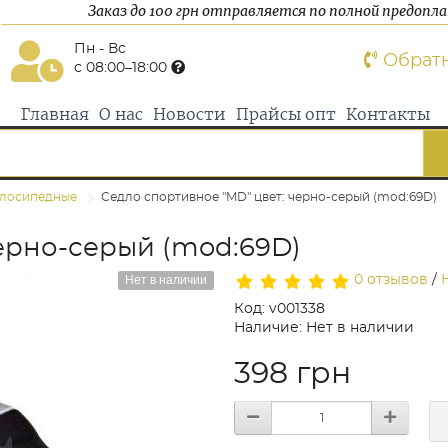
Заказ до 100 грн отправляется по полной предопл
Пн - Вс
Обрат
с 08:00–18:00
Главная
О нас
Новости
Прайсы опт
Контакты
елосипедные
Седло спортивное "MD" цвет: черно-серый (mod:69D)
черно-серый (mod:69D)
Нет в наличии
0 отзывов
/
Код: v001338
Наличие: Нет в наличии
398 грн