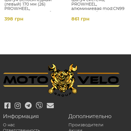
(левый) 170 мм (26)
PROWHEEL,
PROWHEEL,
алюминиевая mod:CN99
алюминиевый, серебро,
28-38-48 зуб (08) ,
Тайвань
черный
398 грн
861 грн
Информация
Дополнительно
О нас
Производители
Ответственность
Акции