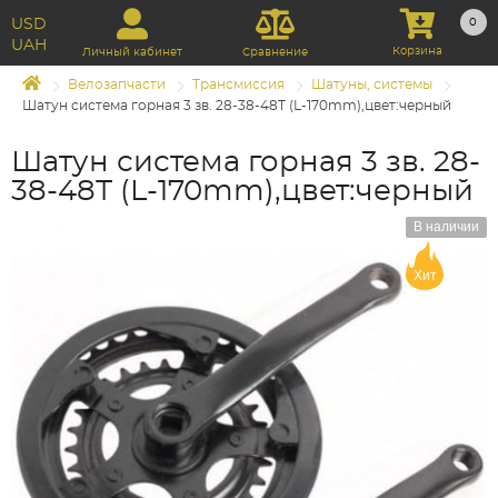
USD
0
UAH
Корзина
Личный кабинет
Сравнение
Велозапчасти
Трансмиссия
Шатуны, системы
Шатун система горная 3 зв. 28-38-48Т (L-170mm),цвет:черный
Шатун система горная 3 зв. 28-
38-48Т (L-170mm),цвет:черный
В наличии
Хит