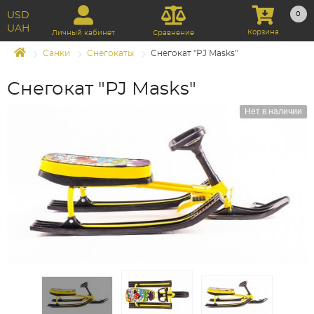
USD
0
UAH
Корзина
Личный кабинет
Сравнение
Санки
Снегокаты
Снегокат "PJ Masks"
Снегокат "PJ Masks"
Нет в наличии