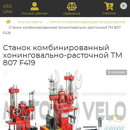
USD
0
UAH
Корзина
Личный кабинет
Сравнение
Инструменты
Металлообрабатывающее оборудование
Станок комбинированный хонинговально-расточной TM 807
F419
Станок комбинированный
хонинговально-расточной TM
807 F419
В наличии