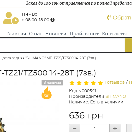
Заказ до 100 грн отправляется по полной предопл
Пн - Вс
Обрат
с 08:00–18:00
Главная
О нас
Новости
Прайсы опт
Контакты
щотка задняя "SHIMANO" MF-TZ21/TZ500 14-28T (7зв.)
Z21/TZ500 14-28T (7зв.)
В наличии
1 отзывов
/
Н
Код: v000541
Хит
Производители
SHIMANO
Наличие: Есть в наличии
636 грн