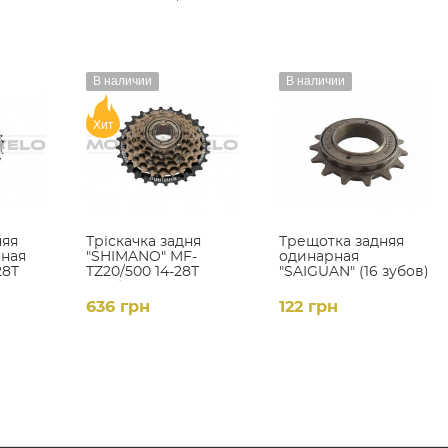
В наличии
В наличии
Хит
няя
Тріскачка задня
Трещотка задняя
ная
"SHIMANO" MF-
одинарная
28T
TZ20/500 14-28Т
"SAIGUAN" (16 зубов)
(6зв.)
636 грн
122 грн