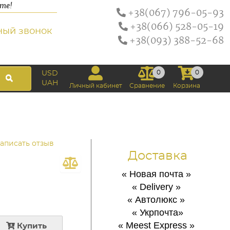
ате!
+38(067) 796-05-93
+38(066) 528-05-19
ный звонок
+38(093) 388-52-68
0
0
USD
UAH
Личный кабинет
Сравнение
Корзина
аписать отзыв
Доставка
« Новая почта
»
« Delivery
»
« Автолюкс
»
« Укрпочта
»
« Meest Express
»
Купить