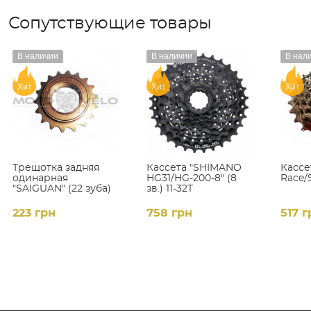
Сопутствующие товары
В наличии
В наличии
В нал
Хит
Хит
Хит
Трещотка задняя
Кассета "SHIMANO
Кассе
одинарная
HG31/HG-200-8" (8
Race/S
"SAIGUAN" (22 зуба)
зв.) 11-32T
223 грн
758 грн
517 г