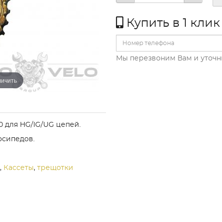
Купить в 1 клик
Мы перезвоним Вам и уточн
личить
0 для HG/IG/UG цепей.
осипедов.
,
Кассеты
,
трещотки