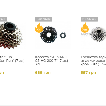
ичии
В наличии
В наличии
Хит
Хит
та "Sun
Кассета "SHIMANO
Трещотка зад
un Run" (7 зв.)
CS-HG-200-7" (7 зв.)
индексирован
32T
хром (8зв.) 13-
рн
689 грн
557 грн