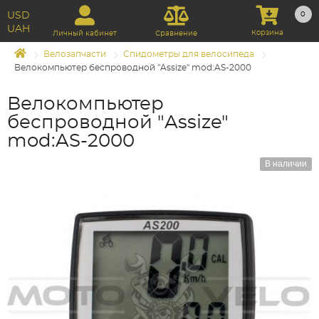
USD
0
UAH
Корзина
Личный кабинет
Сравнение
Велозапчасти
Спидометры для велосипеда
Велокомпьютер беспроводной "Assize" mod:AS-2000
Велокомпьютер
беспроводной "Assize"
mod:AS-2000
В наличии