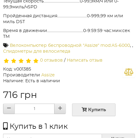
Текущая скорость.......................................0-99,9км/ч или 0-
99,9миль/чSPD
Пройденная дистанция................................0-999,99 км или
миль DST
Время в движении.......................................0-9:59:59 час:мин:сек
TM
Велокомпьютер беспроводной "Assize" mod:AS-6000
,
,
Спидометры для велосипеда
0 отзывов
/
Написать отзыв
Код: v001385
Производители
Assize
Наличие: Есть в наличии
716 грн
Купить
Купить в 1 клик