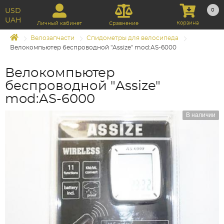
USD
0
UAH
Корзина
Личный кабинет
Сравнение
Велозапчасти
Спидометры для велосипеда
Велокомпьютер беспроводной "Assize" mod:AS-6000
Велокомпьютер
беспроводной "Assize"
mod:AS-6000
В наличии