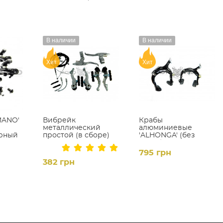
В наличии
В наличии
Хит
Хит
MANO'
Вибрейк
Крабы
металлический
алюминиевые
ерный
простой (в сборе)
'ALHONGA' (без
ручек),цвет:черный,
пара
795 грн
382 грн