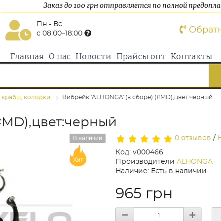
Заказ до 100 грн отправляется по полной предопл
Пн - Вс
Обрат
с 08:00–18:00
Главная
О нас
Новости
Прайсы опт
Контакты
 крабы, колодки
Вибрейк 'ALHONGA' (в сборе) (#MD),цвет:черный
#MD),цвет:черный
В наличии
0 отзывов
/
Код: v000466
Хит
Производители
ALHONGA
Наличие: Есть в наличии
965 грн