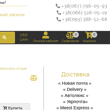
ате!
+38(067) 796-05-93
+38(066) 528-05-19
ный звонок
+38(093) 388-52-68
0
0
USD
UAH
Личный кабинет
Сравнение
Корзина
Написать отзыв
Доставка
« Новая почта
»
« Delivery
»
« Автолюкс
»
« Укрпочта
»
« Meest Express
»
Купить