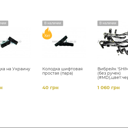
ичии
В наличии
В наличии
Хит
ка на Украину
Колодка шифтовая
Вибрейк 'SHI
)
простая (пара)
(без ручек)
(#MD),цвет:ч
н
40 грн
1 060 грн