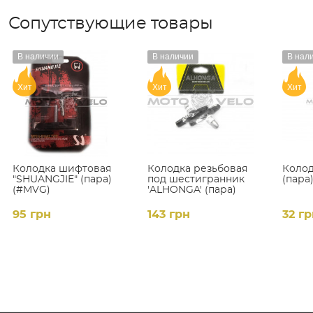
Сопутствующие товары
В наличии
В наличии
В нал
Хит
Хит
Хит
Колодка шифтовая
Колодка резьбовая
Колод
"SHUANGJIE" (пара)
под шестигранник
(пара
(#MVG)
'ALHONGA' (пара)
95 грн
143 грн
32 гр