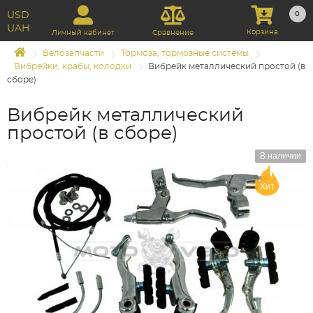
USD
0
UAH
Корзина
Личный кабинет
Сравнение
Велозапчасти
Тормоза, тормозные системы
Вибрейки, крабы, колодки
Вибрейк металлический простой (в
сборе)
Вибрейк металлический
простой (в сборе)
В наличии
Хит