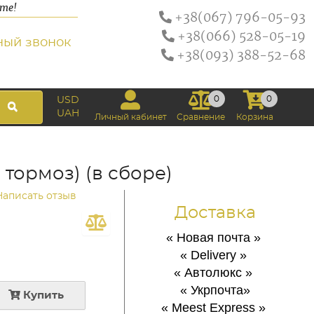
ате!
+38(067) 796-05-93
+38(066) 528-05-19
ный звонок
+38(093) 388-52-68
0
0
USD
UAH
Личный кабинет
Сравнение
Корзина
 тормоз) (в сборе)
Написать отзыв
Доставка
« Новая почта
»
« Delivery
»
« Автолюкс
»
« Укрпочта
»
Купить
« Meest Express
»