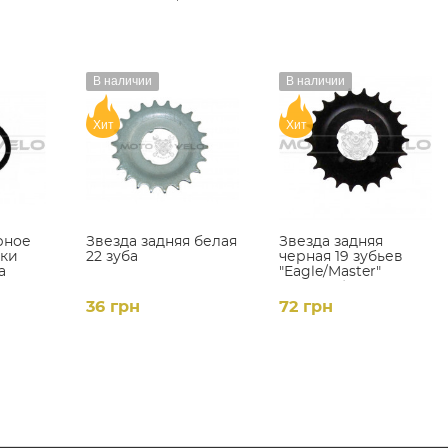
В наличии
В наличии
Хит
Хит
рное
Звезда задняя белая
Звезда задняя
лки
22 зуба
черная 19 зубьев
а
"Eagle/Master"
(каленая)
36 грн
72 грн