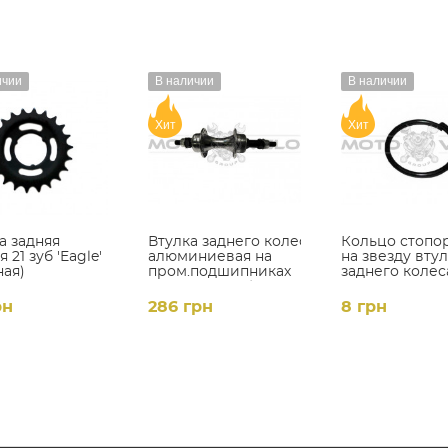
ичии
В наличии
В наличии
Хит
Хит
а задняя
Втулка заднего колеса
Кольцо стопо
 21 зуб 'Eagle'
алюминиевая на
на звезду вту
ная)
пром.подшипниках
заднего колес
(подш.6200RS),цвет:черный
рн
286 грн
8 грн