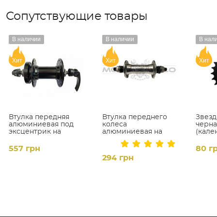
Сопутствующие товары
В наличии
В наличии
В нал
Хит
Хит
Хит
Втулка передняя
Втулка переднего
Звезд
алюминиевая под
колеса
черная
эксцентрик на
алюминиевая на
(кале
промподшипнике (
пром.подшипниках
Disc-Brake 6 болтов)
(36H)
557 грн
80 г
Black 36H
294 грн