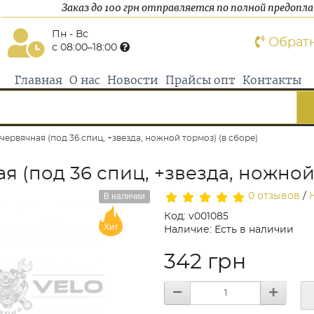
Заказ до 100 грн отправляется по полной предопл
Пн - Вс
Обрат
с 08:00–18:00
Главная
О нас
Новости
Прайсы опт
Контакты
червячная (под 36 спиц, +звезда, ножной тормоз) (в сборе)
я (под 36 спиц, +звезда, ножной
В наличии
0 отзывов
/
Код: v001085
Хит
Наличие: Есть в наличии
342 грн