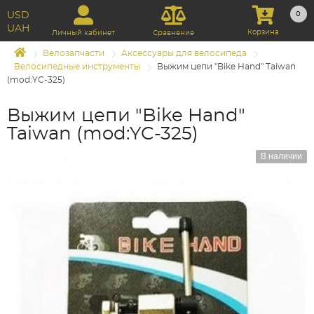
USD
0
UAH
Корзина
Личный кабинет
Сравнение
Велозапчасти
Аксессуары для велосипеда
Велосипедные инструменты
Выжим цепи "Bike Hand" Taiwan
(mod:YC-325)
Выжим цепи "Bike Hand"
Taiwan (mod:YC-325)
В наличии