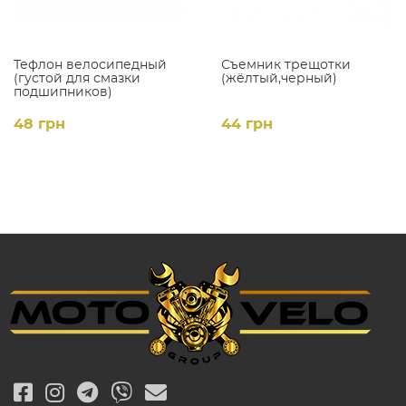
Тефлон велосипедный
Съемник трещотки
(густой для смазки
(жёлтый,черный)
подшипников)
48 грн
44 грн