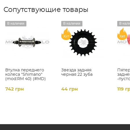
Сопутствующие товары
В наличии
В наличии
В нал
Хит
Хит
Втулка переднего
Звезда задняя
Пятер
колеса "Shimano"
черная 22 зуба
задне
(mod:RM 40) (#MD)
-пусто
подш
(#КМ)
742 грн
44 грн
119 г