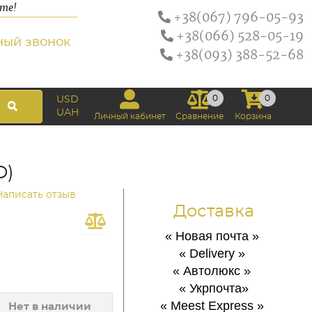
ате!
+38(067) 796-05-93
+38(066) 528-05-19
ный звонок
+38(093) 388-52-68
0
0
USD
UAH
Личный кабинет
Сравнение
Корзина
D)
Написать отзыв
Доставка
« Новая почта
»
« Delivery
»
« Автолюкс
»
« Укрпочта
»
« Meest Express
»
Нет в наличии