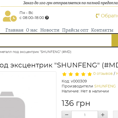
Заказ до 100 грн отправляется по полной предопл
Пн - Вс
Обрат
с 08:00–18:00
Главная
О нас
Новости
Прайсы опт
Контакты
 металл под эксцентрик "SHUNFENG" (#MD)
 под эксцентрик "SHUNFENG" (#M
0 отзывов
/
Код: v000309
Производители
SHUNFENG
Наличие: Нет в наличии
136 грн