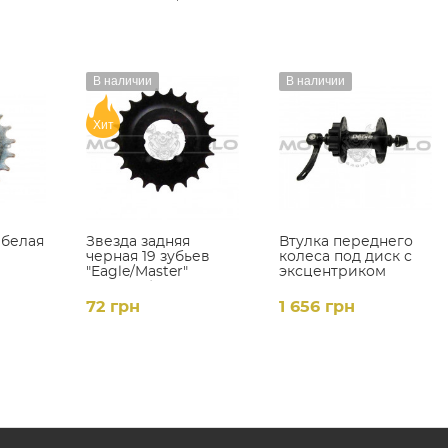
В наличии
В наличии
Хит
 белая
Звезда задняя
Втулка переднего
черная 19 зубьев
колеса под диск с
"Eagle/Master"
эксцентриком
(каленая)
"Shimano Deore"
(#MD)
72 грн
1 656 грн