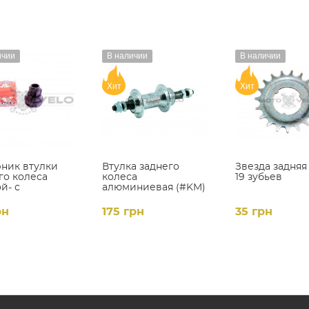
ичии
В наличии
В наличии
Хит
Хит
ник втулки
Втулка заднего
Звезда задняя
го колеса
колеса
19 зубьев
й- с
алюминиевая (#KM)
ипником
рн
175 грн
35 грн