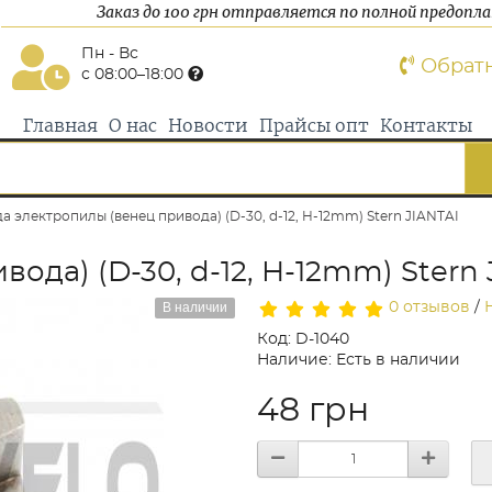
Заказ до 100 грн отправляется по полной предопл
Пн - Вс
Обрат
с 08:00–18:00
Главная
О нас
Новости
Прайсы опт
Контакты
а электропилы (венец привода) (D-30, d-12, H-12mm) Stern JIANTAI
ода) (D-30, d-12, H-12mm) Stern 
В наличии
0 отзывов
/
Код: D-1040
Наличие: Есть в наличии
48 грн