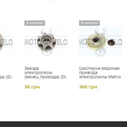
В наличии
В наличии
Звезда
Шестерня ведомая
электропилы
привода
а) (D-
(венец привода) (D-
электропилы Matrix
9mm)
35, d-10/12, H-8mm)
(D-95,3mm 45
China #4 JIANTAI
шлицов)
36 грн
366 грн