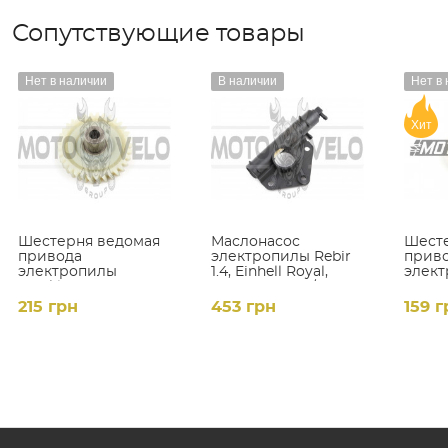
Сопутствующие товары
Нет в наличии
В наличии
Нет в
Хит
Шестерня ведомая
Маслонасос
Шесте
привода
электропилы Rebir
прив
электропилы
1.4, Einhell Royal,
элек
Vorskla (d-10mm, D-
Rebir MKZ1-38/40,
Энер
74мм 33 шлицов с
MaxCut, Stern
ПЦ992
215 грн
453 грн
159 г
левым наклоном)
CC992
(d-14
шлиц
43 шл