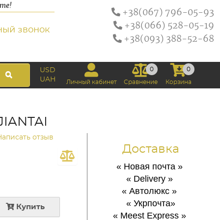
ате!
+38(067) 796-05-93
+38(066) 528-05-19
ный звонок
+38(093) 388-52-68
0
0
USD
UAH
Личный кабинет
Сравнение
Корзина
JIANTAI
Написать отзыв
Доставка
« Новая почта
»
« Delivery
»
« Автолюкс
»
« Укрпочта
»
Купить
« Meest Express
»