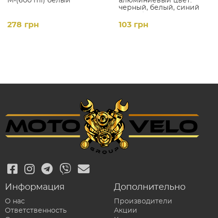
M-(600 ml) белый
алюминиевый цвет:
черный, белый, синий
(#MVG)
278 грн
103 грн
Информация
Дополнительно
О нас
Производители
Ответственность
Акции