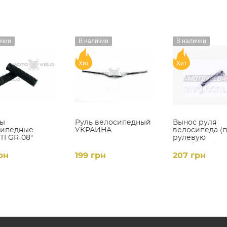
ичии
В наличии
В наличии
Хит
Хит
сы
Руль велосипедный
Вынос руля
сипедные
УКРАИНА
велосипеда (
TI GR-08"
рулевую
черный
резьбовую) (L
400mm, D-22
рн
199 грн
207 грн
(хром)