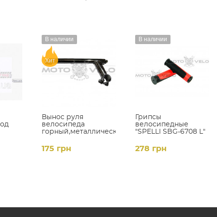
В наличии
В наличии
Хит
Вынос руля
Грипсы
под
велосипеда
велосипедные
горный,металлический
"SPELLI SBG-6708 L"
-
(L-250mm,d-
черно-красный (L-
mm)
22mm),цвет:черный
127mm)
175 грн
278 грн