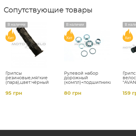
Сопутствующие товары
В наличии
В наличии
В нал
Хит
Хит
Хит
Грипсы
Рулевой набор
Грип
резиновые,мягкие
дорожный
вело
(пара),цвет:чёрный
(компл)+подшипники
"AVAN
(#KM)
цвет:
95 грн
80 грн
159 г