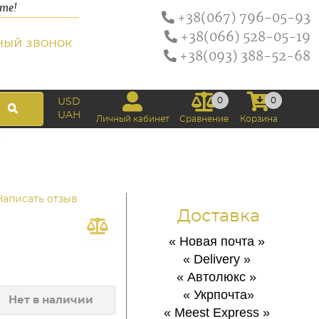
ате!
+38(067) 796-05-93
+38(066) 528-05-19
ный звонок
+38(093) 388-52-68
0
0
USD
UAH
Личный кабинет
Сравнение
Корзина
й
Написать отзыв
Доставка
« Новая почта
»
« Delivery
»
« Автолюкс
»
« Укрпочта
»
Нет в наличии
« Meest Express
»