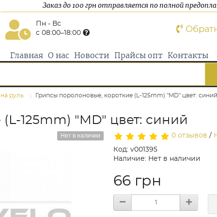
Заказ до 100 грн отправляется по полной предопл
Пн - Вс
Обрат
с 08:00–18:00
Главная
О нас
Новости
Прайсы опт
Контакты
 на руль
Грипсы поролоновые, короткие (L-125mm) "MD" цвет: сини
(L-125mm) "MD" цвет: синий
Нет в наличии
0 отзывов
/
Код: v001395
Наличие: Нет в наличии
66 грн