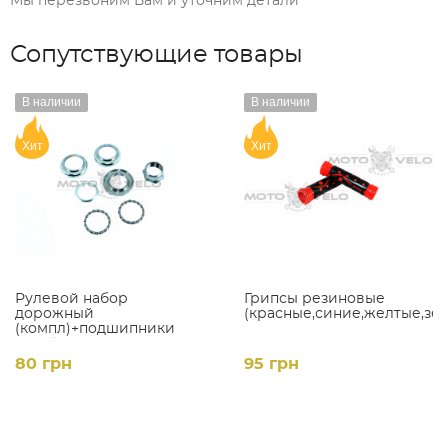
Мы перезвоним Вам и уточним детали
Сопутствующие товары
В наличии
В наличии
Хит
Хит
Рулевой набор
Грипсы резиновые
дорожный
(красные,синие,желтые,зе
(компл)+подшипники
(#KM)
80 грн
95 грн