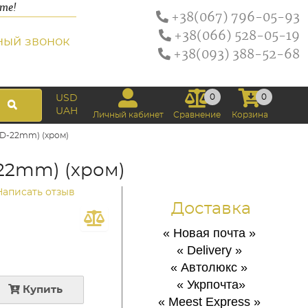
ате!
+38(067) 796-05-93
+38(066) 528-05-19
ный звонок
+38(093) 388-52-68
0
0
USD
UAH
Личный кабинет
Сравнение
Корзина
 D-22mm) (хром)
22mm) (хром)
Написать отзыв
Доставка
« Новая почта
»
« Delivery
»
« Автолюкс
»
« Укрпочта
»
Купить
« Meest Express
»