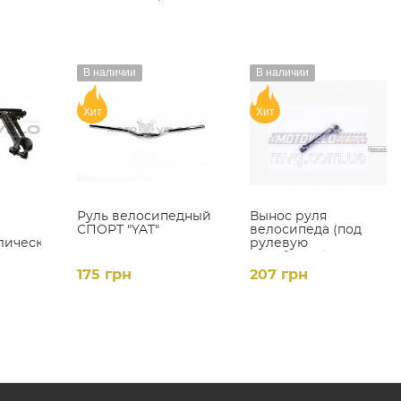
В наличии
В наличии
Хит
Хит
Руль велосипедный
Вынос руля
СПОРТ "YAT"
велосипеда (под
лический
рулевую
резьбовую) (L-
ерный
400mm, D-22mm)
175 грн
207 грн
(хром)