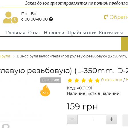
Заказ до 100 грн отправляется по полной предопл
Пн - Вс
Обрат
с 08:00–18:00
Главная
О нас
Новости
Прайсы опт
Контакты
 руля
Вынос руля велосипеда (под рулевую резьбовую) (L-350mm,
улевую резьбовую) (L-350mm, D-
В наличии
0 отзывов
/
Код: v001091
Хит
Наличие: Есть в наличии
159 грн