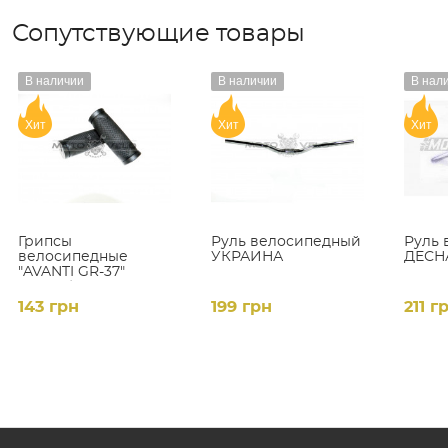
Сопутствующие товары
В наличии
В наличии
В нал
Хит
Хит
Хит
Грипсы
Руль велосипедный
Руль 
велосипедные
УКРАИНА
ДЕСН
"AVANTI GR-37"
(85mm)
цвет:черный
143 грн
199 грн
211 г
й