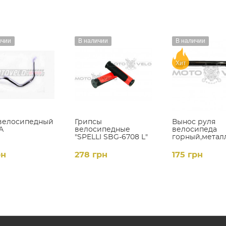
ичии
В наличии
В наличии
Хит
велосипедный
Грипсы
Вынос руля
А
велосипедные
велосипеда
"SPELLI SBG-6708 L"
горный,метал
черно-красный (L-
(L-250mm,d-
127mm)
22mm),цвет:ч
рн
278 грн
175 грн