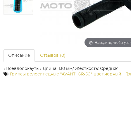
Наведите, чтобы уве
Описание
Отзывов (0)
«Псевдолокауты» Длина: 130 мм/ Жесткость: Средняя
Грипсы велосипедные "AVANTI GR-56"
,
цвет:черный
,
,
Гр