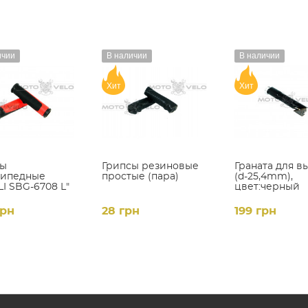
ичии
В наличии
В наличии
Хит
Хит
сы
Грипсы резиновые
Граната для в
сипедные
простые (пара)
(d-25,4mm),
LI SBG-6708 L"
цвет:черный
-красный (L-
m)
грн
28 грн
199 грн