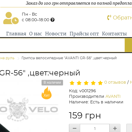
Заказ до 100 грн отправляется по полной предопл
Пн - Вс
Обрат
с 08:00–18:00
Главная
О нас
Новости
Прайсы опт
Контакты
 на руль
Грипсы велосипедные "AVANTI GR-56" ,цвет:черный
GR-56" ,цвет:черный
В наличии
0 отзывов
/
Код: v001296
Хит
Производители
AVANTI
Наличие: Есть в наличии
159 грн