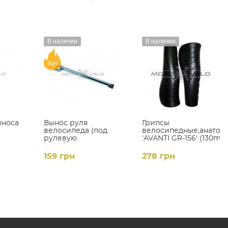
В наличии
В наличии
Хит
ыноса
Вынос руля
Грипсы
велосипеда (под
велосипедные,анатом
рулевую
'AVANTI GR-156' (130mm
резьбовую) (L-
цвет:черный
350mm, D-22mm)
159 грн
278 грн
(хром)