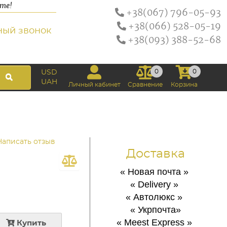
ате!
+38(067) 796-05-93
+38(066) 528-05-19
ный звонок
+38(093) 388-52-68
0
0
USD
UAH
Личный кабинет
Сравнение
Корзина
Написать отзыв
Доставка
« Новая почта
»
« Delivery
»
« Автолюкс
»
« Укрпочта
»
« Meest Express
»
Купить