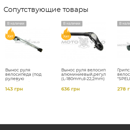
Сопутствующие товары
В наличии
В наличии
В нал
Хит
Хит
Вынос руля
Вынос руля велосипеда
Грип
велосипеда (под
алюминиевый,регулируемый
вело
рулевую
(L-180mm,d-22,2mm)
"SPEL
резьбовую) (L-
черно
250mm, D-22mm)
127m
143 грн
636 грн
278 
(хром)