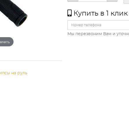
Купить в 1 клик
Мы перезвоним Вам и уточн
личить
ипсы на руль