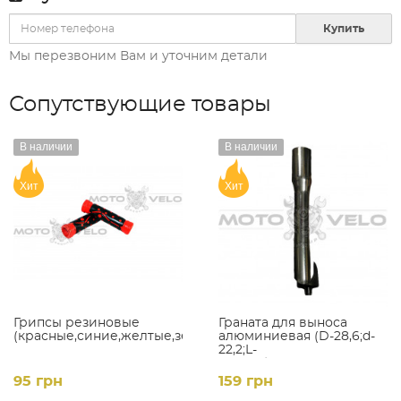
Купить
Мы перезвоним Вам и уточним детали
Сопутствующие товары
В наличии
В наличии
Хит
Хит
Грипсы резиновые
Граната для выноса
(красные,синие,желтые,зеленые)
алюминиевая (D-28,6;d-
22,2;L-
150mm),цвет:черный
95 грн
159 грн