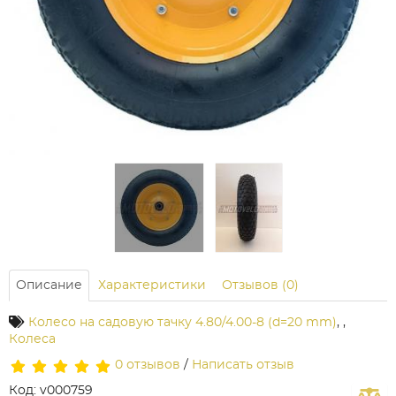
Описание
Характеристики
Отзывов (0)
Колесо на садовую тачку 4.80/4.00-8 (d=20 mm)
,
,
Колеса
0 отзывов
/
Написать отзыв
Код: v000759