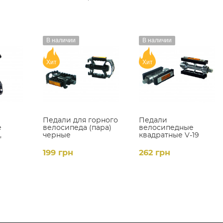
В наличии
В наличии
Хит
Хит
Педали для горного
Педали
е
велосипеда (пара)
велосипедные
,
черные
квадратные V-19
199 грн
262 грн