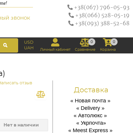
ате!
+38(067) 796-05-93
+38(066) 528-05-19
ный звонок
+38(093) 388-52-68
0
0
USD
UAH
Личный кабинет
Сравнение
Корзина
а)
Написать отзыв
Доставка
« Новая почта
»
« Delivery
»
« Автолюкс
»
« Укрпочта
»
Нет в наличии
« Meest Express
»