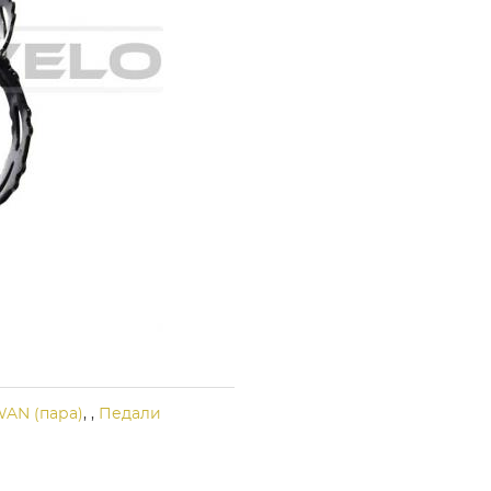
WAN (пара)
,
,
Педали