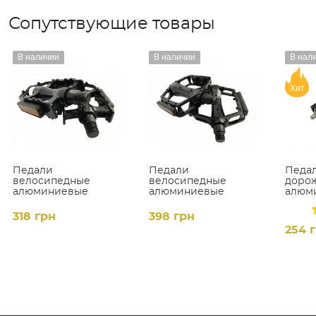
Сопутствующие товары
В наличии
В наличии
В нал
Хит
Педали
Педали
Педал
велосипедные
велосипедные
доро
алюминиевые
алюминиевые
алюми
'NECO”, mod:WP-97
'NECO”, mod:WP-303
(пара
(MTB 9/16')
(MTB 9/16')
318 грн
398 грн
цвет:черный
цвет:черный
254 