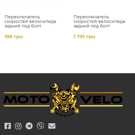
Переключатель
Переключатель
скоростей велосипеда
скоростей велосипеда
задний под болт
задний под болт
"KUVANDA" (mod:H-50) (7
'SHIMANO ALIVIO'
speed)
(mod:RD-T4000-SGS) (9
199 грн
1 791 грн
speed)